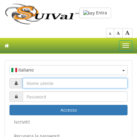
Entra
Toggl
navig
Italiano
Accesso
Iscriviti!
Recupera la password