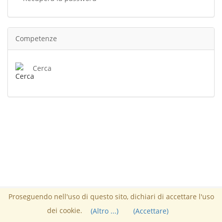
Competenze
Cerca
Proseguendo nell'uso di questo sito, dichiari di accettare l'uso
Responsabile :
HOARAU Joël
Powered by Suival
© 2026
dei cookie.
(Altro ...)
(Accettare)